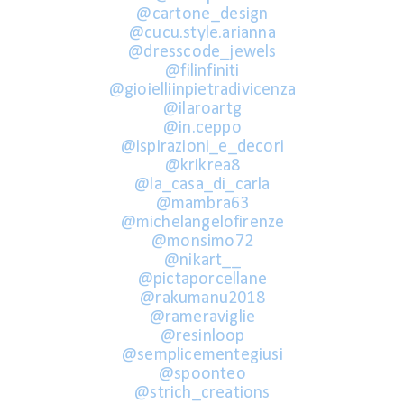
@cartone_design
@cucu.style.arianna
@dresscode_jewels
@filinfiniti
@gioielliinpietradivicenza
@ilaroartg
@in.ceppo
@ispirazioni_e_decori
@krikrea8
@la_casa_di_carla
@mambra63
@michelangelofirenze
@monsimo72
@nikart__
@pictaporcellane
@rakumanu2018
@rameraviglie
@resinloop
@semplicementegiusi
@spoonteo
@strich_creations