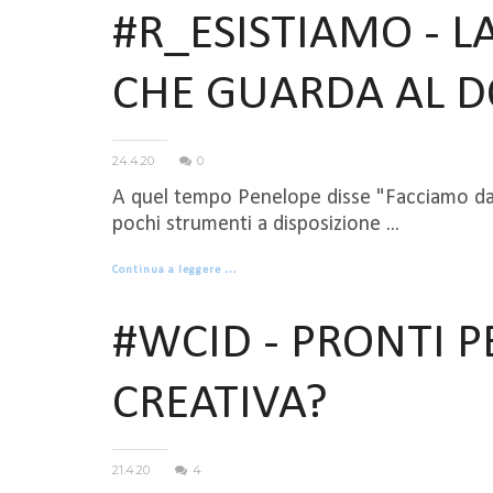
#R_ESISTIAMO - L
CHE GUARDA AL 
24.4.20
0
A quel tempo Penelope disse "Facciamo da 
pochi strumenti a disposizione ...
Continua a leggere …
#WCID - PRONTI P
CREATIVA?
21.4.20
4