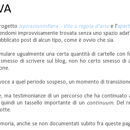
VA
progetto
Ispirazioninfiera - Vite a regola d'arte
e l'
apert
sendomi improvvisamente trovata senza uno spazio adatto
blicato post di alcun tipo, come è ovvio che sia.
lare ugualmente una certa quantità di cartelle con fot
o smesso di scrivere sul blog, non ho certo smesso di 
one.
oce a quel periodo sospeso, un momento di transizione 
e, ma testimonianze di un percorso che ha continuato a
 quindi un tassello importante di un
continuum
. Del r
rotte.
 memoria, anche se non documentati subito fra queste p