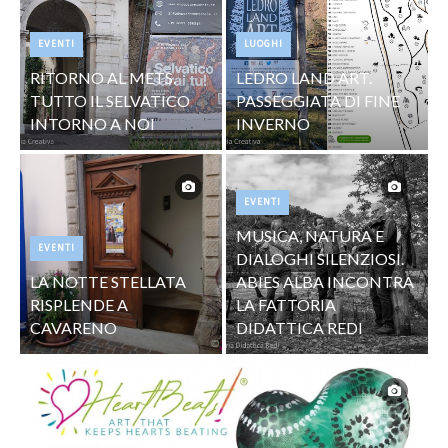
EVENTI
LUOGHI
RITORNO AL METS.
LEDRO LAND ART.
TUTTO IL SELVATICO
PASSEGGIATA DI FINE
INTORNO A NOI
INVERNO
EVENTI
MUSICA, NATURA E
EVENTI
DIALOGHI SILENZIOSI.
LA NOTTE STELLATA
ABIES ALBA INCONTRA
RISPLENDE A
LA FATTORIA
CAVARENO
DIDATTICA REDI