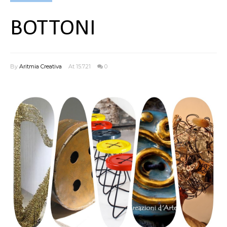
BOTTONI
By
Aritmia Creativa
At 15.7.21
0