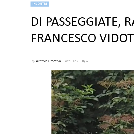
INCONTRI
DI PASSEGGIATE, R
FRANCESCO VIDO
By
Aritmia Creativa
At 9.8.23
4