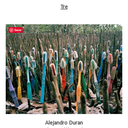
Tre
Save
Alejandro Duran